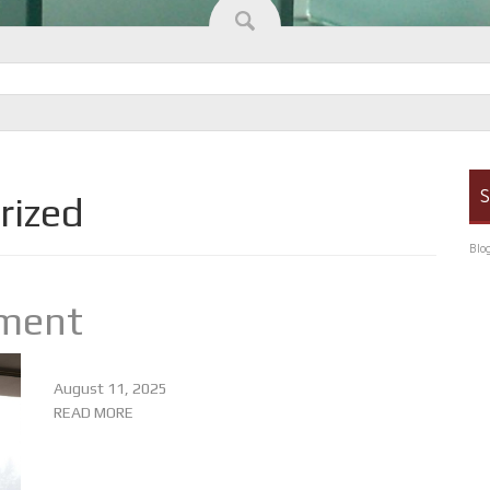
S
rized
Blo
iment
August 11, 2025
READ MORE