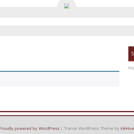
S
Blo
Proudly powered by WordPress
|
Trance WordPress Theme by
InkHiv