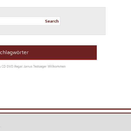
Search
chlagwörter
g
CD DVD Regal Janus Testsieger
Willkommen
e
.