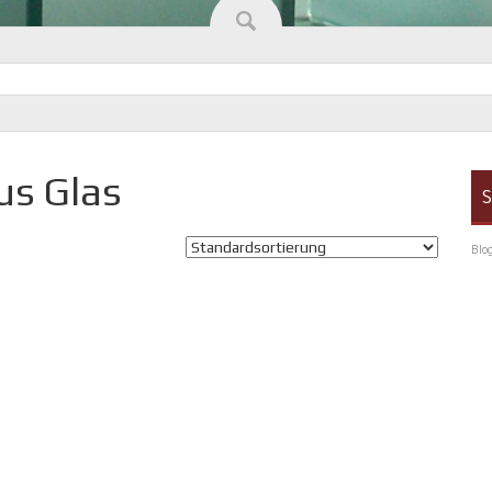
us Glas
S
Blo