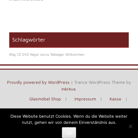
Schlagwörter
Blog
CD DVD Regal Janus Testsieger
Willkommen
Proudly powered by WordPress
|
Trance WordPress Theme by
InkHive
.
Glasmöbel Shop
Impressum
Kasse
Kontakt
Vertrag widerrufen
Warenkorb
Diese Website benutzt Cookies. Wenn du die Website weiter
nutzt, gehen wir von deinem Einverständnis aus.
Über uns
OK
Vertrag widerrufen