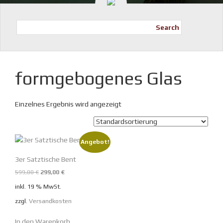
Search
formgebogenes Glas
Einzelnes Ergebnis wird angezeigt
Angebot!
3er Satztische Bent
Ursprünglicher
Aktueller
599,00
€
299,00
€
Preis
Preis
inkl. 19 % MwSt.
war:
ist:
zzgl.
Versandkosten
599,00 €
299,00 €.
In den Warenkorb