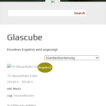
Search
Glascube
Einzelnes Ergebnis wird angezeigt
Angebot!
TV Glasaufsatz Cube
259,00
€
–
499,00
€
inkl. MwSt.
zzgl.
Versandkosten
Dieses
Ausführung wählen