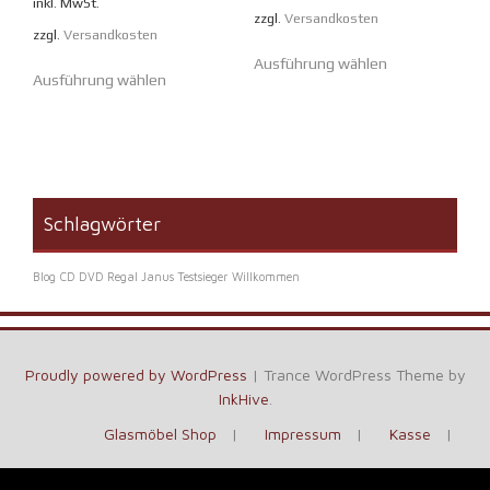
inkl. MwSt.
zzgl.
Versandkosten
zzgl.
Versandkosten
Dieses
Dieses
Ausführung wählen
Produkt
Ausführung wählen
Produkt
weist
weist
mehrere
mehrere
Varianten
Varianten
auf.
auf.
Die
Die
Optionen
Schlagwörter
Optionen
können
können
auf
Blog
CD DVD Regal Janus Testsieger
Willkommen
auf
der
der
Produktseite
Produktseite
gewählt
gewählt
werden
Proudly powered by WordPress
|
Trance WordPress Theme by
werden
InkHive
.
Glasmöbel Shop
Impressum
Kasse
Kontakt
Vertrag widerrufen
Warenkorb