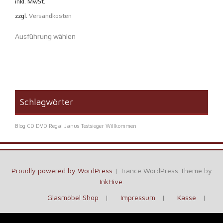
inkl. MwSt.
zzgl.
Versandkosten
Dieses
Ausführung wählen
Produkt
weist
mehrere
Varianten
auf.
Die
Schlagwörter
Optionen
können
Blog
CD DVD Regal Janus Testsieger
Willkommen
auf
der
Produktseite
gewählt
Proudly powered by WordPress
|
Trance WordPress Theme by
werden
InkHive
.
Glasmöbel Shop
Impressum
Kasse
Kontakt
Vertrag widerrufen
Warenkorb