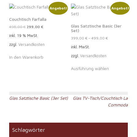
mehrere
Angebot!
Angebot!
Varianten
auf.
Couchtisch Farfalla
Die
Glas Satztische Basic (3er
Ursprünglicher
Aktueller
498,00
€
299,00
€
Optionen
Set)
Preis
Preis
inkl. 19 % MwSt.
können
399,00
€
–
499,00
€
war:
ist:
auf
zzgl.
Versandkosten
498,00 €
299,00 €.
inkl. MwSt.
der
zzgl.
Versandkosten
Produktseite
In den Warenkorb
gewählt
Dieses
Ausführung wählen
werden
Produkt
weist
mehrere
Varianten
Beitragsnavigation
auf.
Glas Satztische Basic (3er Set)
Glas TV-Tisch/Couchtisch La
Die
Commoda
Optionen
können
auf
Schlagwörter
der