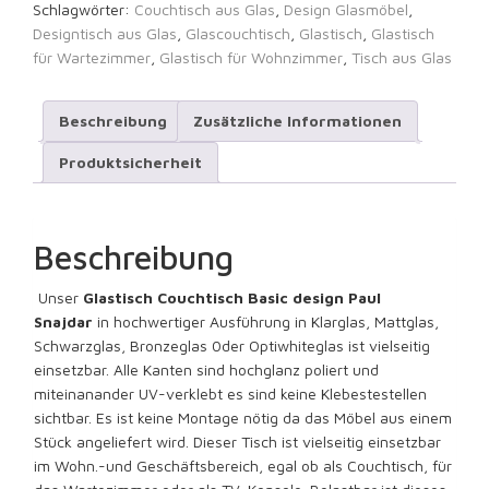
Schlagwörter:
Couchtisch aus Glas
,
Design Glasmöbel
,
Designtisch aus Glas
,
Glascouchtisch
,
Glastisch
,
Glastisch
für Wartezimmer
,
Glastisch für Wohnzimmer
,
Tisch aus Glas
Beschreibung
Zusätzliche Informationen
Produktsicherheit
Beschreibung
Unser
Glastisch Couchtisch Basic design Paul
Snajdar
in hochwertiger Ausführung in Klarglas, Mattglas,
Schwarzglas, Bronzeglas 0der Optiwhiteglas ist vielseitig
einsetzbar. Alle Kanten sind hochglanz poliert und
miteinanander UV-verklebt es sind keine Klebestestellen
sichtbar. Es ist keine Montage nötig da das Möbel aus einem
Stück angeliefert wird. Dieser Tisch ist vielseitig einsetzbar
im Wohn.-und Geschäftsbereich, egal ob als Couchtisch, für