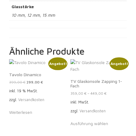
Glasstärke
10 mm, 12 mm, 15 mm
Ähnliche Produkte
Angebot!
Angebot!
Tavolo Dinamico
TV Glaskonsole Zapping 1-
Ursprünglicher
Aktueller
399,00
€
299,00
€
Fach
Preis
Preis
inkl. 19 % MwSt.
359,00
€
–
449,00
€
war:
ist:
zzgl.
Versandkosten
399,00 €
299,00 €.
inkl. MwSt.
zzgl.
Versandkosten
Weiterlesen
Dieses
Ausführung wählen
Produkt
weist